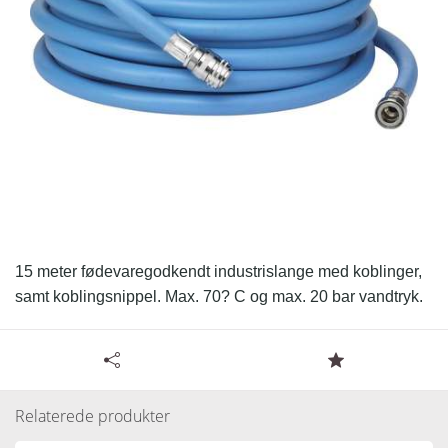
15 meter fødevaregodkendt industrislange med koblinger,
samt koblingsnippel. Max. 70? C og max. 20 bar vandtryk.
Tilgængelige specifikationer for Nito termoslangesæt
Thermo Clean - 15 meter
Læs resten.
Relaterede produkter
Varenummer:
100610