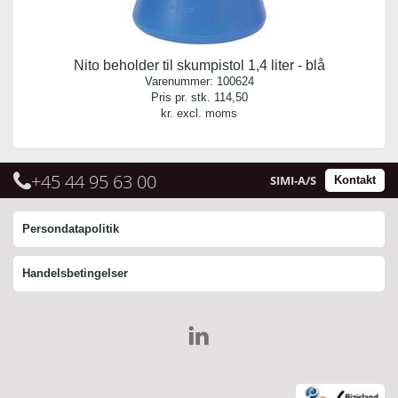
Nito beholder til skumpistol 1,4 liter - blå
Varenummer:
100624
Pris pr. stk.
114,50
kr. excl. moms
+45 44 95 63 00
SIMI-A/S
Kontakt
Persondatapolitik
Handelsbetingelser