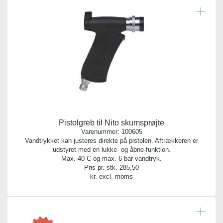
Antal pr. kolli:
1
Vægt gram:
3.000 gr
Antal pr. palle:
0
Pistolgreb til Nito skumsprøjte
Varenummer:
100605
Vandtrykket kan justeres direkte på pistolen. Aftrækkeren er
udstyret med en lukke- og åbne-funktion.
Max. 40 C og max. 6 bar vandtryk.
Pris pr. stk.
285,50
kr. excl. moms