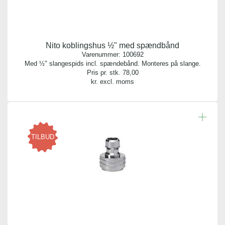
Nito koblingshus ½" med spændbånd
Varenummer:
100692
Med ½" slangespids incl. spændebånd. Monteres på slange.
Pris pr. stk.
78,00
kr. excl. moms
TILBUD