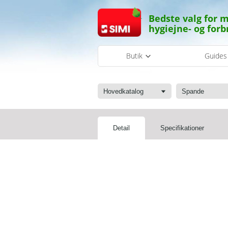
Bedste valg for m
hygiejne- og forb
Butik
Guide
Hovedkatalog
Spande
Detail
Specifikationer