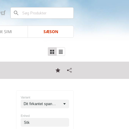
it SIMI
SÆSON
Variant
Dit firkantet spand 6 liter - grøn
Enhed
Stk