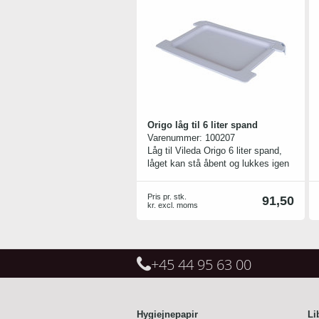
Origo låg til 6 liter spand
Varenummer:
100207
Låg til Vileda Origo 6 liter spand,
låget kan stå åbent og lukkes igen
Pris pr. stk.
91,50
kr. excl. moms
+45 44 95 63 00
Hygiejnepapir
Li