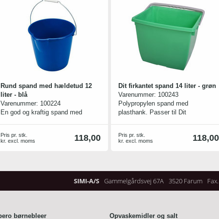
Rund spand med hældetud 12
Dit firkantet spand 14 liter - grøn
liter - blå
Varenummer:
100243
Varenummer:
100224
Polypropylen spand med
En god og kraftig spand med
plasthank. Passer til Dit
metalhank.
rengøringsvogne
Pris pr. stk.
Pris pr. stk.
118,00
118,00
kr. excl. moms
kr. excl. moms
SIMI-A/S
Gammelgårdsvej 67A
3520 Farum
Fax.
bero børnebleer
Opvaskemidler og salt