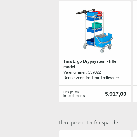
Tina Ergo Drypsystem - lille
model
Varenummer:
337022
Denne vogn fra Tina Trolleys er
konstrueret, så der tages hensyn til
ergonomi, hvilket gør arbejdet
Pris pr. stk.
5.917,00
lettere og mere skånsomt.
kr. excl. moms
Sammen med gode
arbejdsredskaber er vognen med til
at reducere arbejdstiden, og man
undgår skadelige arbejdsstillinger.
Flere produkter fra
Spande
Vognen er utroligt manøvredygtig
og stabil. Kan indstilles i flere
højder.