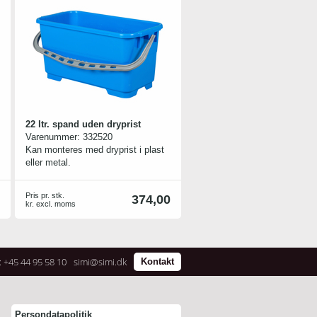
22 ltr. spand uden dryprist
Varenummer:
332520
Kan monteres med dryprist i plast
eller metal.
Pris pr. stk.
374,00
kr. excl. moms
: +45 44 95 58 10
simi@simi.dk
Kontakt
Persondatapolitik