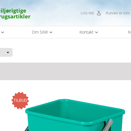
iljørigtige
Kurven er tom
LOG IND
rugsartikler
s
Om SIMI
Kontakt
M
TILBUD