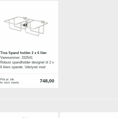
Tina Spand holder 2 x 6 liter
Varenummer:
332541
Robust spandholder designet til 2 x
6 liters spande. Udstyret med
Toolflex-holder i midten til praktisk
opbevaring af værktøj eller skaft
Pris pr. stk.
748,00
samt 2 monteringsbeslag, der
kr. excl. moms
sikrer nem og stabil montering.
Spandholderen passer perfekt til
Tina Trolleys Ergo-serien samt
forskellige fodpressevogne, og er
ideel til professionel rengøring med
fokus på ergonomi og effektivitet.