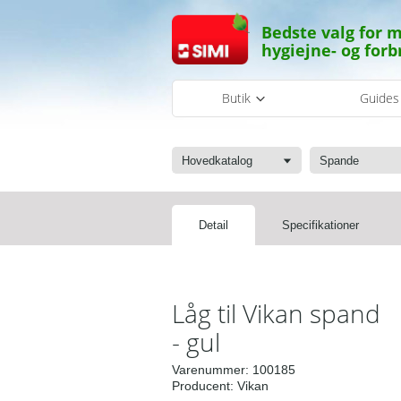
Bedste valg for m
hygiejne- og forb
Butik
Guide
Hovedkatalog
Spande
Detail
Specifikationer
Låg til Vikan spand
- gul
Varenummer:
100185
Producent:
Vikan