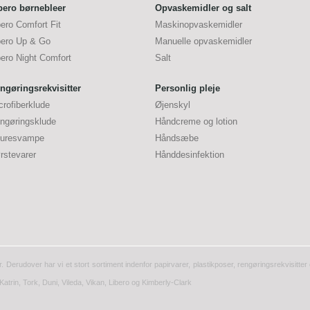
bero børnebleer
Opvaskemidler og salt
bero Comfort Fit
Maskinopvaskemidler
bero Up & Go
Manuelle opvaskemidler
bero Night Comfort
Salt
ngøringsrekvisitter
Personlig pleje
crofiberklude
Øjenskyl
ngøringsklude
Håndcreme og lotion
uresvampe
Håndsæbe
rstevarer
Hånddesinfektion
r. Derudover har vi et stort sortiment indenfor papirvarer, plastikposer, rengøringsrekvisitt
Katrin, Tork, Duni, Vileda, Vikan, Libero og Kimberly-Clark