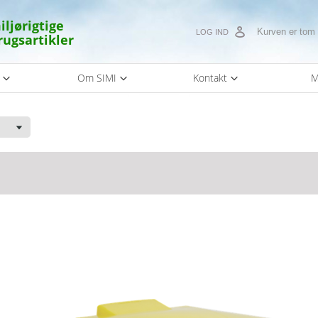
iljørigtige
Kurven er tom
LOG IND
rugsartikler
s
Om SIMI
Kontakt
M