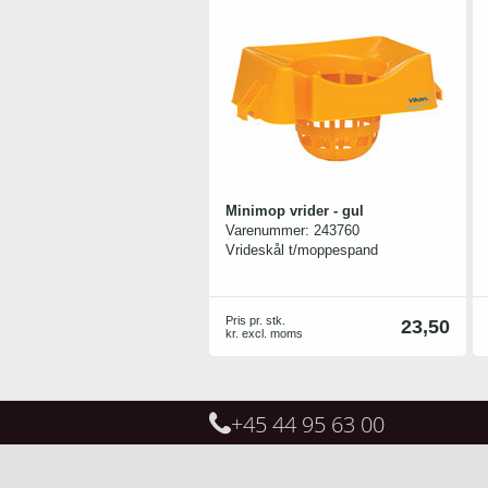
Minimop vrider - gul
Varenummer:
243760
Vrideskål t/moppespand
Pris pr. stk.
23,50
kr. excl. moms
+45 44 95 63 00