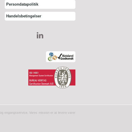
Persondatapolitik
Handelsbetingelser
er og engangsservice. Vores mission er at levere varer