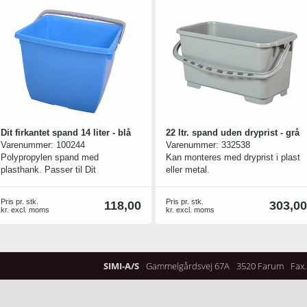
Dit firkantet spand 14 liter - blå
22 ltr. spand uden dryprist - grå
Varenummer:
100244
Varenummer:
332538
Polypropylen spand med
Kan monteres med dryprist i plast
plasthank. Passer til Dit
eller metal.
rengøringsvogne
Pris pr. stk.
Pris pr. stk.
118,00
303,00
kr. excl. moms
kr. excl. moms
SIMI-A/S
Gammelgårdsvej 67A
3520 Farum
Fax.