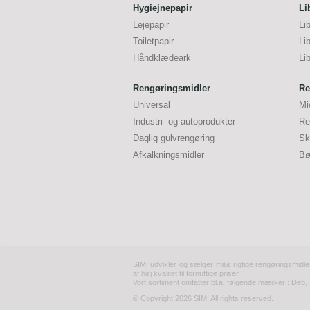
Hygiejnepapir
Li
Lejepapir
Li
Toiletpapir
Li
Håndklædeark
Li
Rengøringsmidler
Re
Universal
Mi
Industri- og autoprodukter
Re
Daglig gulvrengøring
Sk
Afkalkningsmidler
Bø
SIMI udvikler og sælger miljø rigtige rengøringsmidle
af høj kvalitet til fornuftige priser.
Vort sortiment omfatter bl.a. følgende mærker : Deb, 
© Copyright 2026 SIMI All rights reserved.