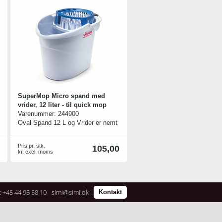
SuperMop Micro spand med
vrider, 12 liter - til quick mop
Varenummer:
244900
Oval Spand 12 L og Vrider er nemt
at bære og let at opbevare. Den
ekstra store Vrider vrider vandet
Pris pr. stk.
105,00
effektivt.
kr. excl. moms
: +45 44 95 58 10
simi@simi.dk
Kontakt