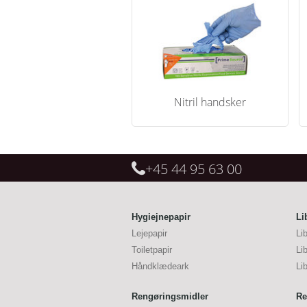
Nitril handsker
+45 44 95 63 00
Hygiejnepapir
Li
Lejepapir
Li
Toiletpapir
Li
Håndklædeark
Li
Rengøringsmidler
Re