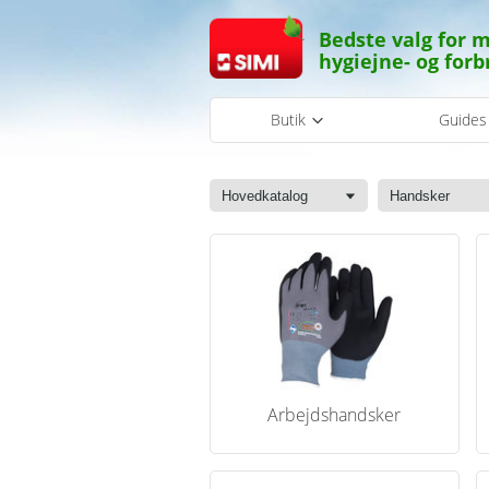
Bedste valg for m
hygiejne- og forb
Butik
Guide
Hovedkatalog
Handsker
Arbejdshandsker