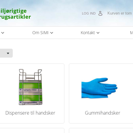
iljørigtige
Kurven er tom
LOG IND
rugsartikler
s
Om SIMI
Kontakt
M
Dispensere til handsker
Gummihandsker