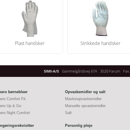
Plast handsker
Strikkede handsker
SIMI-A/S
Gammelgårdsvej 67A
3520 Farum
Fax.
bero børnebleer
Opvaskemidler og salt
bero Comfort Fit
Maskinopvaskemidler
bero Up & Go
Manuelle opvaskemidler
bero Night Comfort
Salt
ngøringsrekvisitter
Personlig pleje