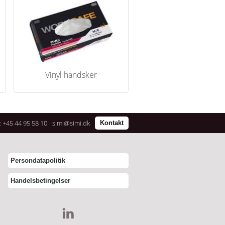
Vinyl handsker
: +45 44 95 58 10
simi@simi.dk
Kontakt
Persondatapolitik
Handelsbetingelser